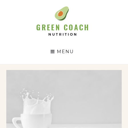
GC
N
MENU