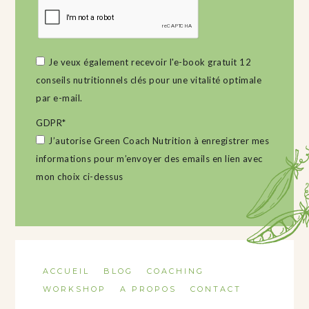
Je veux également recevoir l'e-book gratuit 12
conseils nutritionnels clés pour une vitalité optimale
par e-mail.
GDPR
*
J’autorise Green Coach Nutrition à enregistrer mes
informations pour m’envoyer des emails en lien avec
mon choix ci-dessus
ACCUEIL
BLOG
COACHING
WORKSHOP
A PROPOS
CONTACT