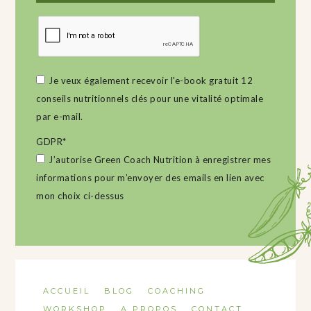
Je veux également recevoir l'e-book gratuit 12
conseils nutritionnels clés pour une vitalité optimale
par e-mail.
GDPR
*
J’autorise Green Coach Nutrition à enregistrer mes
informations pour m’envoyer des emails en lien avec
mon choix ci-dessus
ACCUEIL
BLOG
COACHING
WORKSHOP
A PROPOS
CONTACT