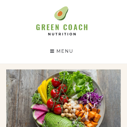
GC
N
MENU