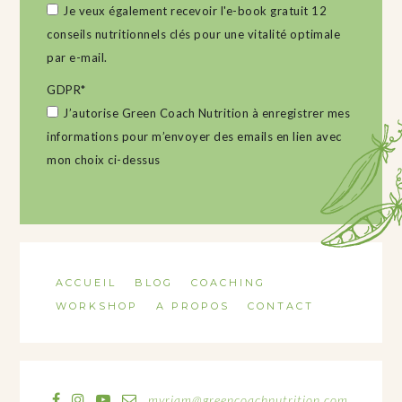
Je veux également recevoir l'e-book gratuit 12
conseils nutritionnels clés pour une vitalité optimale
par e-mail.
GDPR
*
J’autorise Green Coach Nutrition à enregistrer mes
informations pour m’envoyer des emails en lien avec
mon choix ci-dessus
ACCUEIL
BLOG
COACHING
WORKSHOP
A PROPOS
CONTACT
myriam@greencoachnutrition.com