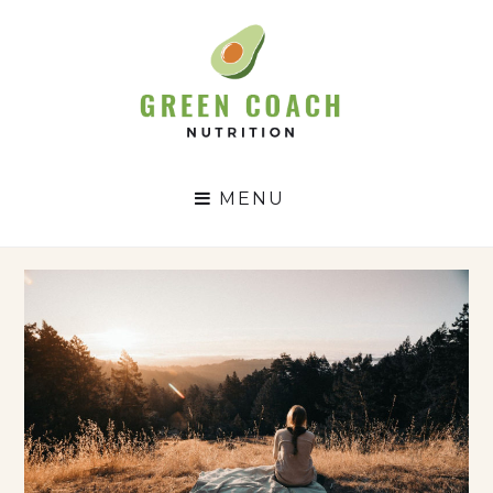
GC
N
MENU