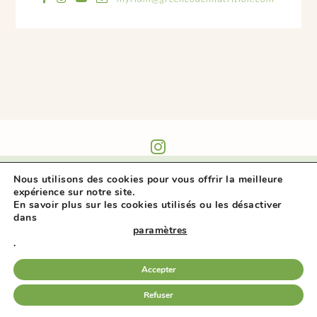
@GREEN_COACH_NUTRITION
Nous utilisons des cookies pour vous offrir la meilleure
expérience sur notre site.
En savoir plus sur les cookies utilisés ou les désactiver
dans
paramètres
.
Accepter
MENTIONS LÉGALES
-
POLITIQUE DE
CONFIDENTIALITÉ
-
COOKIES
-
DESIGN
Refuser
+ GRAPHISME :
CATHERINE SURR