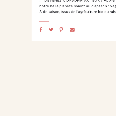
! DEVENEZ CONSOMM’ACTEUR ! Apprenez à 
notre belle planète soient au diapason : vé
& de saison, issus de l’agriculture bio ou ra