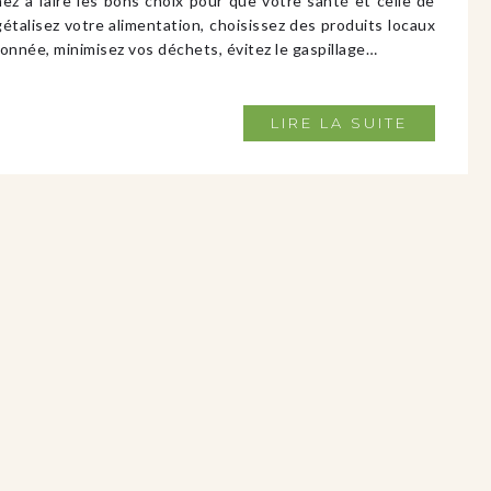
faire les bons choix pour que votre santé et celle de
gétalisez votre alimentation, choisissez des produits locaux
isonnée, minimisez vos déchets, évitez le gaspillage…
LIRE LA SUITE