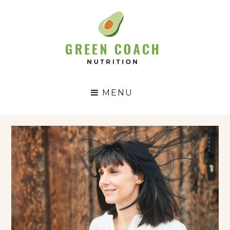
GC
N
MENU