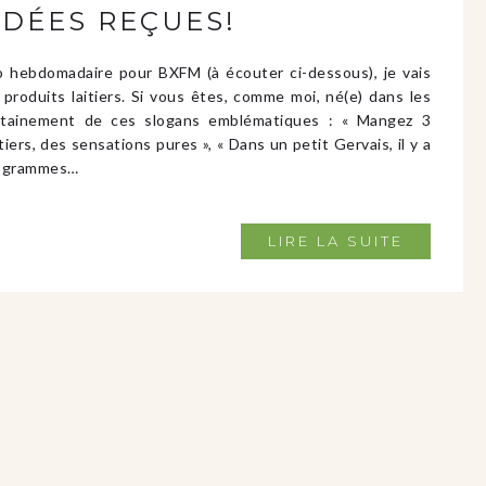
 IDÉES REÇUES!
o hebdomadaire pour BXFM (à écouter ci-dessous), je vais
produits laitiers. Si vous êtes, comme moi, né(e) dans les
rtainement de ces slogans emblématiques : « Mangez 3
aitiers, des sensations pures », « Dans un petit Gervais, il y a
00 grammes…
LIRE LA SUITE