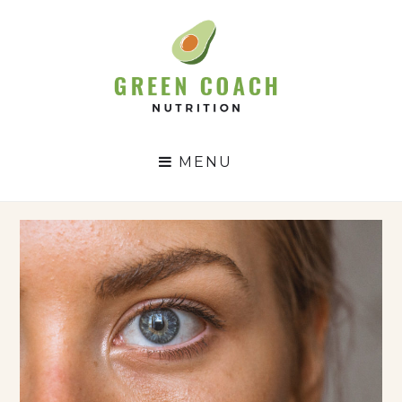
GC
N
MENU