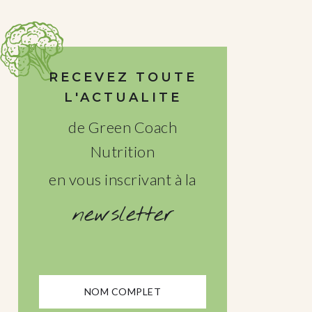
RECEVEZ TOUTE
L'ACTUALITE
de Green Coach
Nutrition
en vous inscrivant à la
newsletter