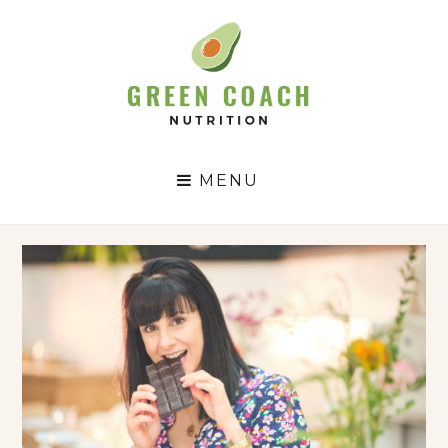
GC
N
MENU