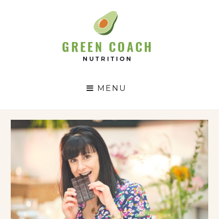
GC
N
MENU