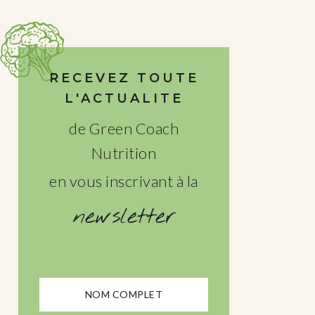
RECEVEZ TOUTE
L'ACTUALITE
de Green Coach
Nutrition
en vous inscrivant à la
newsletter