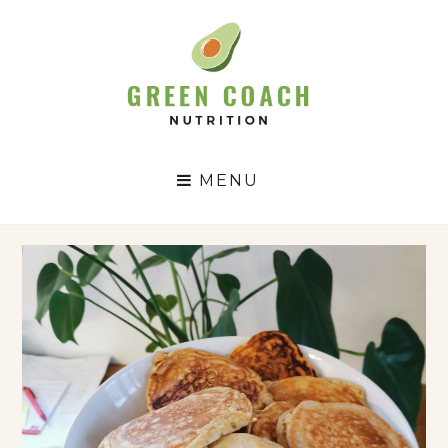
GC
N
MENU