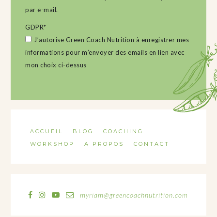
par e-mail.
GDPR
*
J’autorise Green Coach Nutrition à enregistrer mes
informations pour m’envoyer des emails en lien avec
mon choix ci-dessus
ACCUEIL
BLOG
COACHING
WORKSHOP
A PROPOS
CONTACT
myriam@greencoachnutrition.com