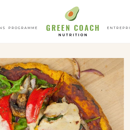
GC
N
NS
PROGRAMME
ENTREPR