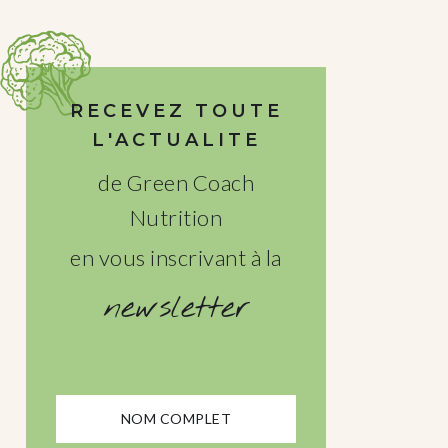
RECEVEZ TOUTE
L'ACTUALITE
de Green Coach
Nutrition
en vous inscrivant à la
newsletter