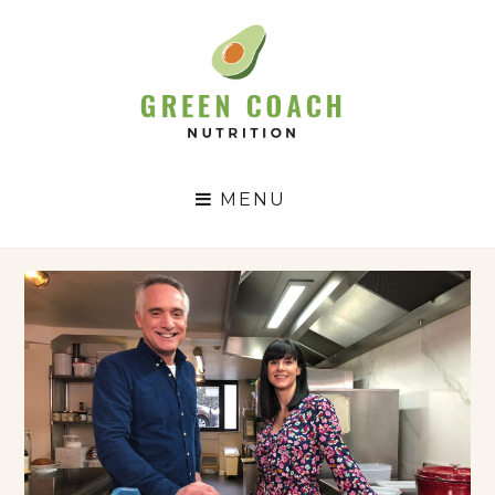
GC
N
MENU