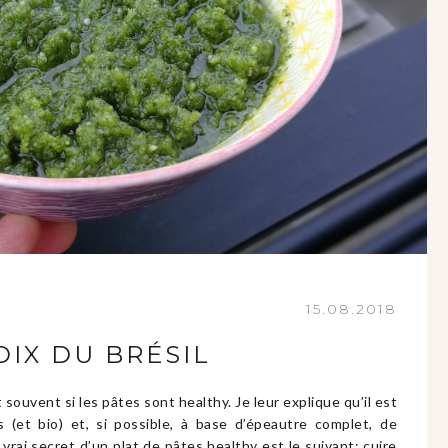
15.08.2018
OIX DU BRÉSIL
uvent si les pâtes sont healthy. Je leur explique qu’il est
 (et bio) et, si possible, à base d’épeautre complet, de
 vrai secret d’un plat de pâtes healthy est le suivant: cuire