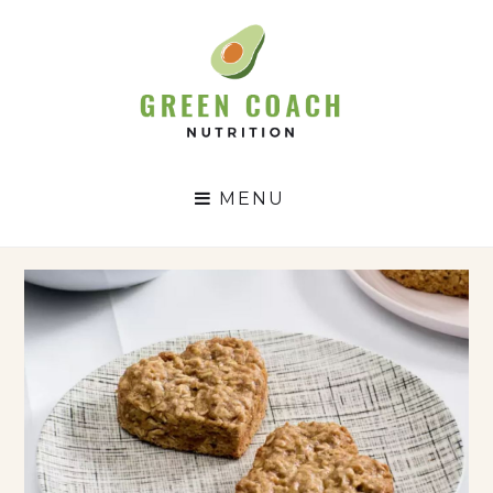
GC
N
MENU