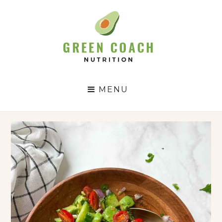
GC
N
MENU