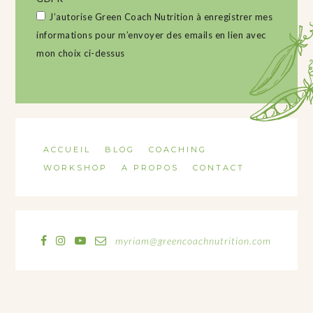
J’autorise Green Coach Nutrition à enregistrer mes
informations pour m’envoyer des emails en lien avec
mon choix ci-dessus
ACCUEIL
BLOG
COACHING
WORKSHOP
A PROPOS
CONTACT
myriam@greencoachnutrition.com