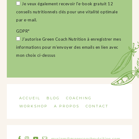
Je veux également recevoir l'e-book gratuit 12
conseils nutritionnels clés pour une vitalité optimale
par e-mail.
GDPR
*
J’autorise Green Coach Nutrition à enregistrer mes
informations pour m’envoyer des emails en lien avec
mon choix ci-dessus
ACCUEIL
BLOG
COACHING
WORKSHOP
A PROPOS
CONTACT
myriam@greencoachnutrition.com