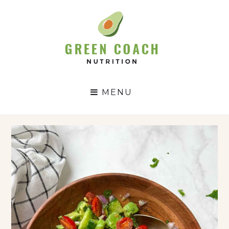
GC
N
MENU