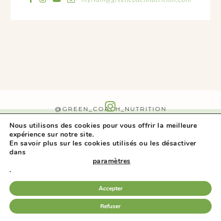
@GREEN_COACH_NUTRITION
Nous utilisons des cookies pour vous offrir la meilleure
expérience sur notre site.
En savoir plus sur les cookies utilisés ou les désactiver
dans
paramètres
.
Accepter
MENTIONS LÉGALES
-
POLITIQUE DE
CONFIDENTIALITÉ
-
COOKIES
-
DESIGN
+ GRAPHISME :
CATHERINE SURR
Refuser