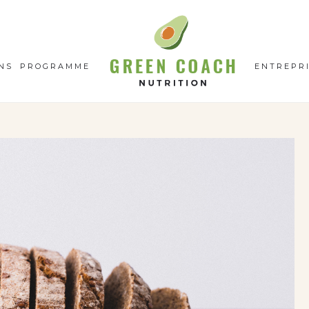
GC
N
NS
PROGRAMME
ENTREPR