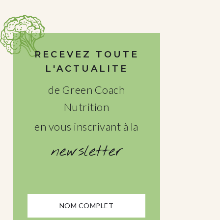
RECEVEZ TOUTE
L'ACTUALITE
de Green Coach
Nutrition
en vous inscrivant à la
newsletter