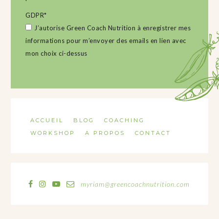
GDPR
*
J’autorise Green Coach Nutrition à enregistrer mes
informations pour m’envoyer des emails en lien avec
mon choix ci-dessus
ACCUEIL
BLOG
COACHING
WORKSHOP
A PROPOS
CONTACT
myriam@greencoachnutrition.com