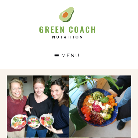
GC
N
MENU