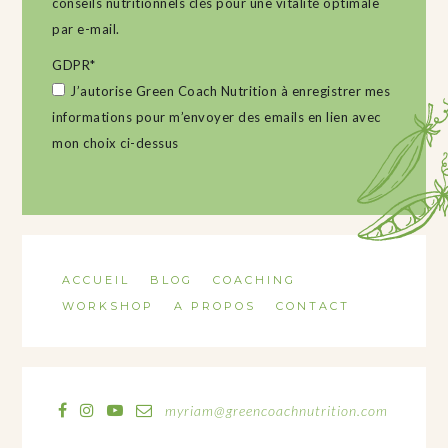
conseils nutritionnels clés pour une vitalité optimale
par e-mail.
GDPR
*
J’autorise Green Coach Nutrition à enregistrer mes
informations pour m’envoyer des emails en lien avec
mon choix ci-dessus
ACCUEIL
BLOG
COACHING
WORKSHOP
A PROPOS
CONTACT
myriam@greencoachnutrition.com