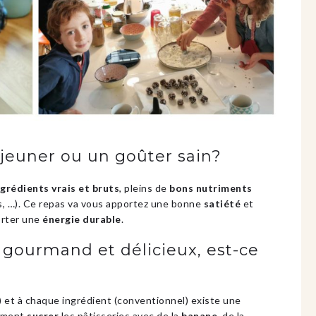
éjeuner ou un goûter sain?
ngrédients vrais et bruts
, pleins de
bons nutriments
es, …). Ce repas va vous apportez une bonne
satiété
et
orter une
énergie durable
.
gourmand et délicieux, est-ce
 et à chaque ingrédient (conventionnel) existe une
omment
sucrer
les pâtisseries avec de la
banane
, de la