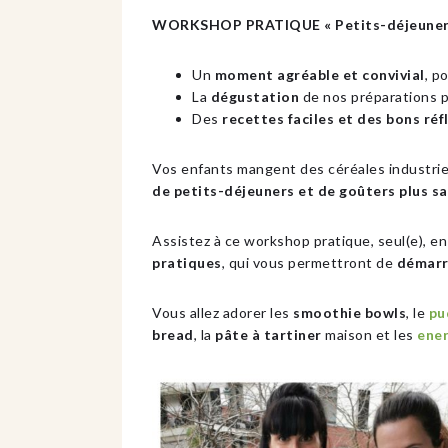
WORKSHOP PRATIQUE « Petits-déjeuners 
Un
moment agréable et convivial
, p
La
dégustation
de nos préparations p
Des
recettes faciles et des bons réf
Vos enfants mangent des céréales industriel
de petits-déjeuners et de goûters plus sa
Assistez à ce workshop pratique, seul(e), en
pratiques
, qui vous permettront de
démarr
Vous allez adorer les
smoothie bowls
, le
pu
bread
, la
pâte à tartiner
maison et les
ener