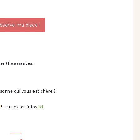
réserve ma place !
 enthousiastes
.
sonne qui vous est chère ?
! Toutes les infos
ici
.