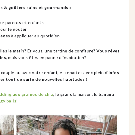
& goûters sains et gourmands »
our parents et enfants
our le goûter
lexes
à appliquer au quotidien
les le matin? Et vous, une tartine de confiture?
Vous rêvez
ins
, mais vous êtes en panne d’inspiration?
 couple ou avec votre enfant, et repartez avec plein d’
infos
er tout de suite de nouvelles habitudes
!
dding aux graines de chia
, le
granola
maison, le
banana
gy balls
!