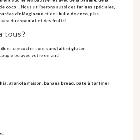
de coco
… Nous utiliserons aussi des
farines spéciales
,
purées d’oléagineux
et de l’
huile de coco
, plus
y aura du
chocolat
et des
fruits
!
 à tous?
allons concocter sont
sans lait ni gluten
.
couple ou avec votre enfant!
hia
,
granola
maison,
banana bread
,
pâte à tartiner
s.