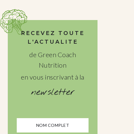
RECEVEZ TOUTE
L'ACTUALITE
de Green Coach
Nutrition
en vous inscrivant à la
newsletter