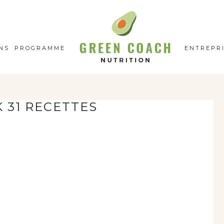
GC
N
NS
PROGRAMME
ENTREPR
 31 RECETTES