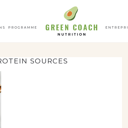
GC
N
NS
PROGRAMME
ENTREPR
ROTEIN SOURCES