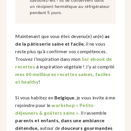
savourez-les ! Ils se conservent dans
un récipient hermétique au réfrigérateur
pendant 5 jours.
Maintenant que vous êtes devenu(e) un(e)
as
de la pâtisserie saine et facile
, il ne vous
reste plus qu’à confirmer vos compétences.
Trouvez l’inspiration dans mon
1er ebook de
recettes
à inspiration végétale ! J’y ai compilé
mes 60 meilleures recettes saines, faciles
et healthy
!
Si vous habitez en
Belgique
, je vous invite à me
rejoindre pour le
workshop « Petits-
déjeuners & goûters sains ».
Il rassemble
parents et enfants, dans une ambiance
détendue
,
autour de
douceurs gourmandes