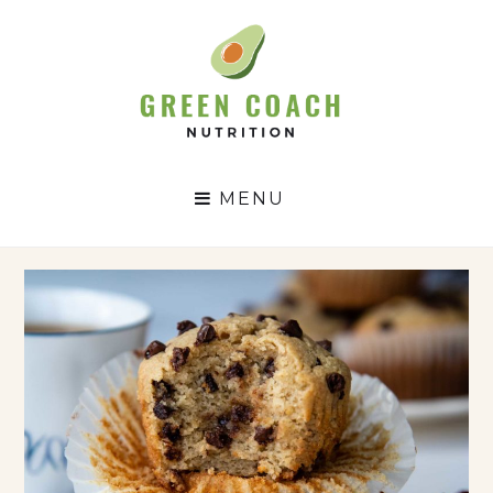
GC
N
MENU